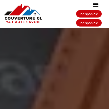
indisponible
indisponible