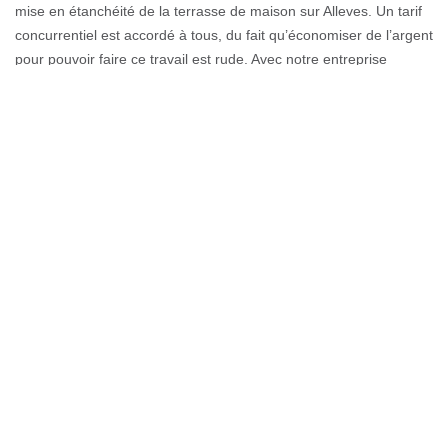
mise en étanchéité de la terrasse de maison sur Alleves. Un tarif
concurrentiel est accordé à tous, du fait qu’économiser de l’argent
pour pouvoir faire ce travail est rude. Avec notre entreprise
spécialisée, sachez que votre étanchéité de toit sera obtenue à
un prix incroyable.
Demandez votre devis étanchéité
toiture à Couverture GL
Votre toit n’est plus étanche ? Il faut faire une réparation vite.
Appelez-nous pour avoir votre devis d’étanchéité le plus vite
possible. Si vous le signez, nous pouvons dès lors venir pour
restaurer votre toit. Une étanchéité maintient sa vie et son éclat.
Nous vous remettrons un devis avant de commencer les travaux,