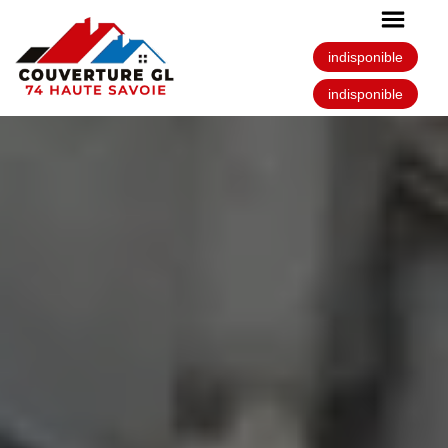
indisponible
indisponible