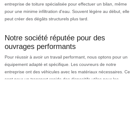
entreprise de toiture spécialisée pour effectuer un bilan, même
pour une minime infiltration d'eau. Souvent légère au début, elle
peut créer des dégâts structurels plus tard.
Notre société réputée pour des
ouvrages performants
Pour réussir à avoir un travail performant, nous optons pour un
équipement adapté et spécifique. Les couvreurs de notre
entreprise ont des véhicules avec les matériaux nécessaires. Ce
sont pour un transport rapide des dispositifs utiles pour les
travaux de toiture et les exigences de sécurité permettant
d’assurer nos activités dans un site sécurisé. Pour tous les
problèmes de votre toiture, nos professionnels sont capables de
vous procurer les solutions dont vous aurez besoin. Nous
sommes là pour aider l’ensemble de Vinzier 74500.