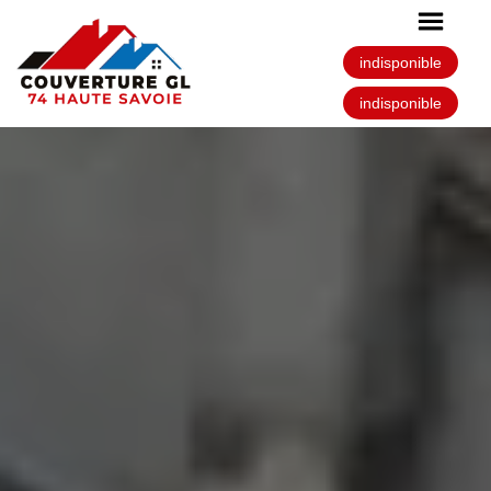
indisponible
indisponible