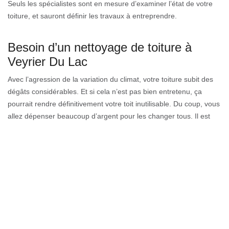
Seuls les spécialistes sont en mesure d’examiner l’état de votre
toiture, et sauront définir les travaux à entreprendre.
Besoin d’un nettoyage de toiture à
Veyrier Du Lac
Avec l’agression de la variation du climat, votre toiture subit des
dégâts considérables. Et si cela n’est pas bien entretenu, ça
pourrait rendre définitivement votre toit inutilisable. Du coup, vous
allez dépenser beaucoup d’argent pour les changer tous. Il est
moins chère d’engager des spécialistes en nettoyage de temps
en temps que de changer de toit tout le temps. Alors, si vous
habitez dans le 74290, pensez à rencontrer Couverture GL située
à Veyrier Du Lac pour qu’il se charge de nettoyer de fond en
comble votre toiture afin de la rendre plus hydrofuge.