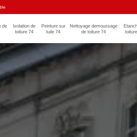
ble
e de
Isolation de
Peinture sur
Nettoyage demoussage
Etanch
toiture 74
tuile 74
de toiture 74
toitur