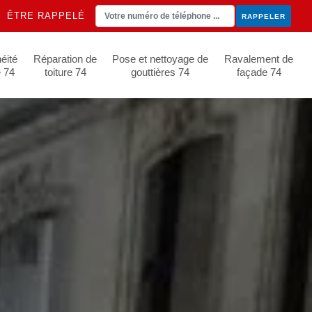
ÊTRE RAPPELÉ
éité
Réparation de
Pose et nettoyage de
Ravalement de
e 74
toiture 74
gouttières 74
façade 74