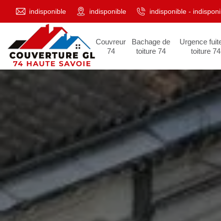
indisponible
indisponible
indisponible
-
indisponi
Couvreur
Bachage de
Urgence fuit
74
toiture 74
toiture 74