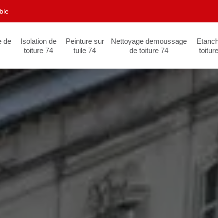
ble
e de
Isolation de
Peinture sur
Nettoyage demoussage
Etanch
toiture 74
tuile 74
de toiture 74
toitur