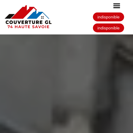
indisponible
indisponible