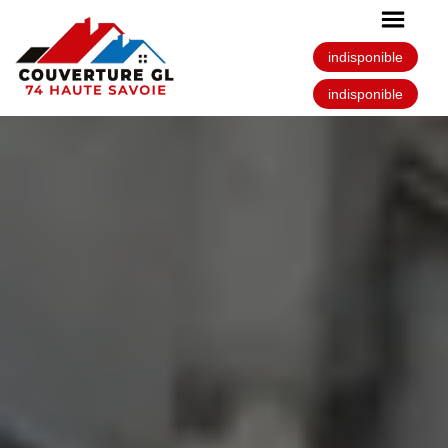
indisponible
indisponible