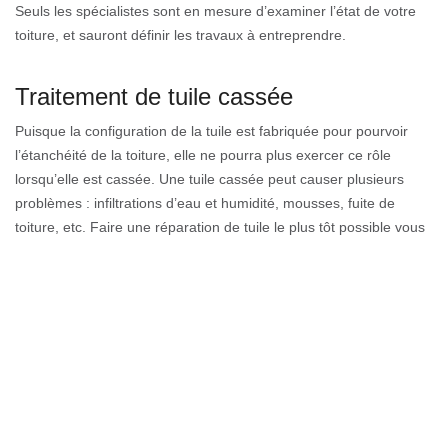
Seuls les spécialistes sont en mesure d’examiner l’état de votre
toiture, et sauront définir les travaux à entreprendre.
Traitement de tuile cassée
Puisque la configuration de la tuile est fabriquée pour pourvoir
l’étanchéité de la toiture, elle ne pourra plus exercer ce rôle
lorsqu’elle est cassée. Une tuile cassée peut causer plusieurs
problèmes : infiltrations d’eau et humidité, mousses, fuite de
toiture, etc. Faire une réparation de tuile le plus tôt possible vous
permet donc de garder l’étanchéité du toit. Si vos tuiles sont peu
détruites, il se peut qu’un remplacement suffise sans passer par
le remplacement. C’est une méthode conseillée si le changement
de tuile est notamment fragile.