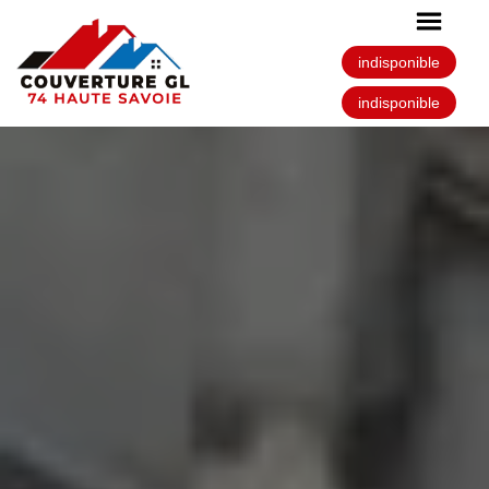
indisponible
indisponible