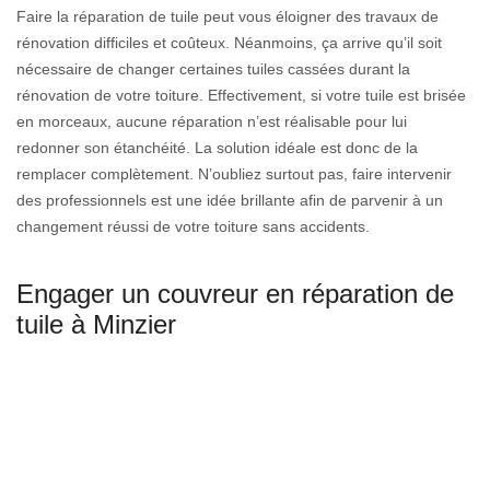
Faire la réparation de tuile peut vous éloigner des travaux de
rénovation difficiles et coûteux. Néanmoins, ça arrive qu’il soit
nécessaire de changer certaines tuiles cassées durant la
rénovation de votre toiture. Effectivement, si votre tuile est brisée
en morceaux, aucune réparation n’est réalisable pour lui
redonner son étanchéité. La solution idéale est donc de la
remplacer complètement. N’oubliez surtout pas, faire intervenir
des professionnels est une idée brillante afin de parvenir à un
changement réussi de votre toiture sans accidents.
Engager un couvreur en réparation de
tuile à Minzier
La tuile assure la sécurité de la maison toute entière. Donc, il est
nécessaire d’en prendre soin et de la nettoyer de temps à autre.
Se trouvant dans le 74270, vous êtes chanceux car l’entreprise
Couverture GL situant à Minzier a des couvreurs hors pairs
capable de redonner l’esthétique de votre tuile. Mais aussi la