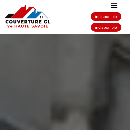
indisponible
indisponible