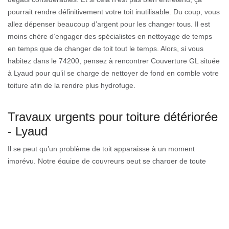
pourrait rendre définitivement votre toit inutilisable. Du coup, vous
allez dépenser beaucoup d’argent pour les changer tous. Il est
moins chère d’engager des spécialistes en nettoyage de temps
en temps que de changer de toit tout le temps. Alors, si vous
habitez dans le 74200, pensez à rencontrer Couverture GL située
à Lyaud pour qu’il se charge de nettoyer de fond en comble votre
toiture afin de la rendre plus hydrofuge.
Travaux urgents pour toiture détériorée
- Lyaud
Il se peut qu’un problème de toit apparaisse à un moment
imprévu. Notre équipe de couvreurs peut se charger de toute
réparation urgente de toiture. Il vous faut nous appeler le plus vite
possible, et nous pouvons vous envoyer des artisans experts
pour examiner la situation. Que votre bâtiment soit résidentiel ou
commercial, notre équipe de couvreurs professionnels est en
mesure de faire la réparation de toiture indispensable. Notre