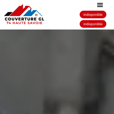
indisponible
indisponible