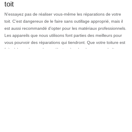
toit
N’essayez pas de réaliser vous-même les réparations de votre
toit. C’est dangereux de le faire sans outillage approprié, mais il
est aussi recommandé d’opter pour les matériaux professionnels.
Les appareils que nous utilisons font parties des meilleurs pour
vous pourvoir des réparations qui tiendront. Que votre toiture est
faite à base de membrane élastomère, bardeau ou asphalte ou
graviers, ne risquez pas en laissant les dommages s’élargir.
Appelez-nous dès maintenant pour faire une réparation de toiture
rapide et professionnelle en La Cote D Arbroz.
Contactez une entreprise de réparation