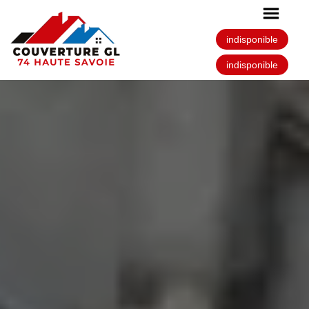
indisponible
indisponible