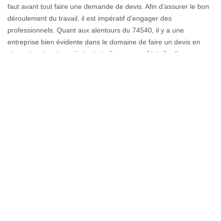
faut avant tout faire une demande de devis. Afin d’assurer le bon
déroulement du travail, il est impératif d’engager des
professionnels. Quant aux alentours du 74540, il y a une
entreprise bien évidente dans le domaine de faire un devis en
réparation de toiture. Il s’agit de Couverture GL à Gruffy, cette
entreprise possède des couvreurs très talentueux pouvant
s’occuper d’étudier vos dossiers. Et en un rien de temps, vous
pouvez avoir le résultat.
Notre société réputée pour des
ouvrages performants
Pour réussir à avoir un travail performant, nous optons pour un