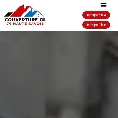
indisponible
indisponible