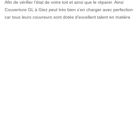
Afin de vérifier l’état de votre toit et ainsi que le réparer. Ainsi
Couverture GL à Giez peut très bien s’en charger avec perfection
car tous leurs couvreurs sont dotés d’excellent talent en matière
de réparation de toiture. Faite appel Couverture GL pour toutes
sortes de travaux qui se rapporte à la toiture à Giez.
Une réparation fuite toiture : conseils
de Couverture GL
Vous avez une fuite sur la toiture qui engendre une infiltration
d’eau ? Votre plafond est déjà altéré, car il est totalement trempé
? Peut-être aussi que la charpente commence à être détruite et
l'isolant présent rempli d'eau et risque de s’abîmer ? Ce sont tous
des raisons importantes pour faire appel sans attendre à une