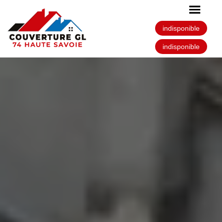
indisponible
indisponible