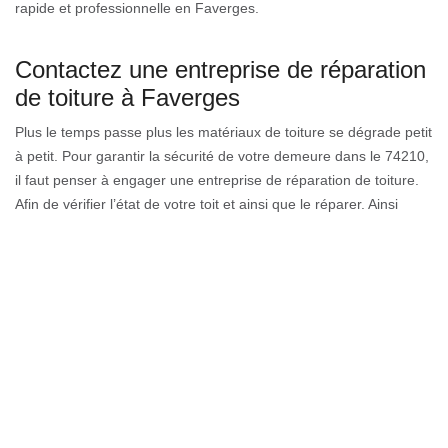
rapide et professionnelle en Faverges.
Contactez une entreprise de réparation
de toiture à Faverges
Plus le temps passe plus les matériaux de toiture se dégrade petit
à petit. Pour garantir la sécurité de votre demeure dans le 74210,
il faut penser à engager une entreprise de réparation de toiture.
Afin de vérifier l’état de votre toit et ainsi que le réparer. Ainsi
Couverture GL à Faverges peut très bien s’en charger avec
perfection car tous leurs couvreurs sont dotés d’excellent talent
en matière de réparation de toiture. Faite appel Couverture GL
pour toutes sortes de travaux qui se rapporte à la toiture à
Faverges.