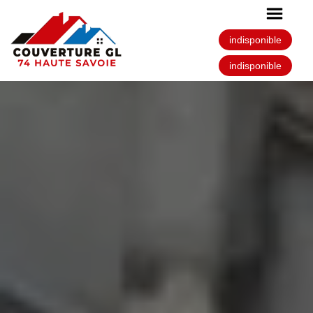
indisponible
indisponible