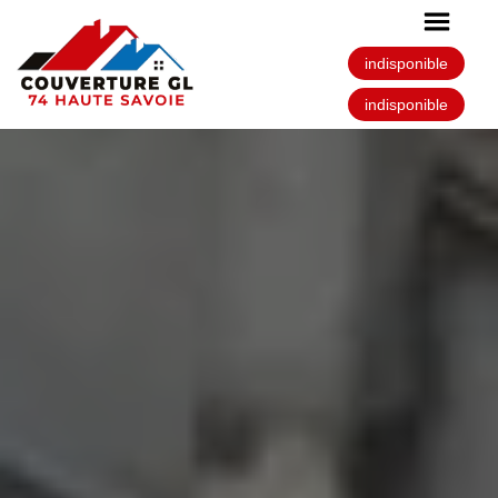
indisponible
indisponible