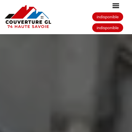
indisponible
indisponible