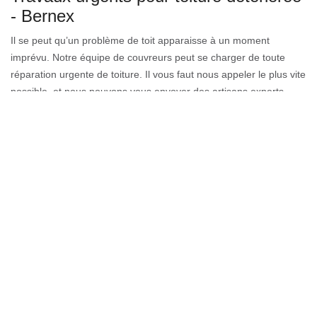
- Bernex
Il se peut qu’un problème de toit apparaisse à un moment
imprévu. Notre équipe de couvreurs peut se charger de toute
réparation urgente de toiture. Il vous faut nous appeler le plus vite
possible, et nous pouvons vous envoyer des artisans experts
pour examiner la situation. Que votre bâtiment soit résidentiel ou
commercial, notre équipe de couvreurs professionnels est en
mesure de faire la réparation de toiture indispensable. Notre
équipe est constituée d’artisans formés qui sont capables
d'intervenir dans l’immédiat sur tout 74500.
Engager un couvreur en réparation de