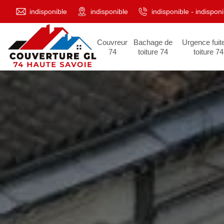
indisponible
indisponible
indisponible
-
indisponi
Couvreur
Bachage de
Urgence fuit
74
toiture 74
toiture 74