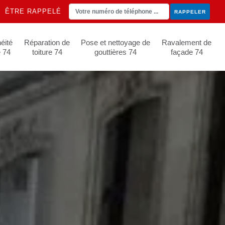
ÊTRE RAPPELÉ
éité
Réparation de
Pose et nettoyage de
Ravalement de
e 74
toiture 74
gouttières 74
façade 74