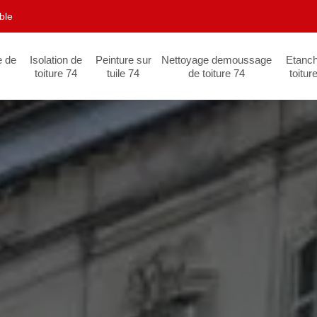
ble
e de
Isolation de
Peinture sur
Nettoyage demoussage
Etanch
toiture 74
tuile 74
de toiture 74
toitur