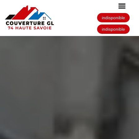
indisponible
indisponible