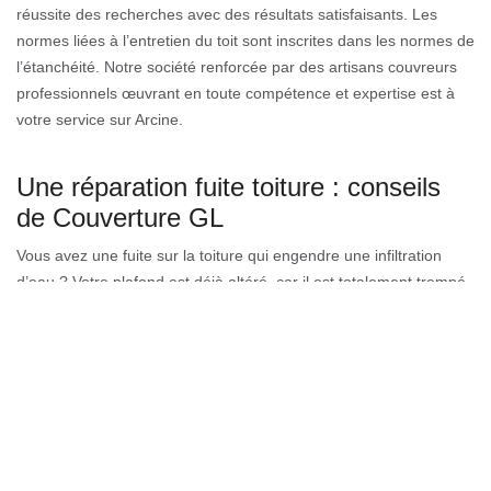
réussite des recherches avec des résultats satisfaisants. Les
normes liées à l’entretien du toit sont inscrites dans les normes de
l’étanchéité. Notre société renforcée par des artisans couvreurs
professionnels œuvrant en toute compétence et expertise est à
votre service sur Arcine.
Une réparation fuite toiture : conseils
de Couverture GL
Vous avez une fuite sur la toiture qui engendre une infiltration
d’eau ? Votre plafond est déjà altéré, car il est totalement trempé
? Peut-être aussi que la charpente commence à être détruite et
l'isolant présent rempli d'eau et risque de s’abîmer ? Ce sont tous
des raisons importantes pour faire appel sans attendre à une
entreprise de toiture spécialisée pour effectuer un bilan, même
pour une minime infiltration d'eau. Souvent légère au début, elle
peut créer des dégâts structurels plus tard.