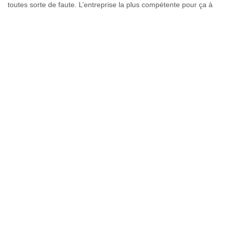
toutes sorte de faute. L’entreprise la plus compétente pour ça à
Arbusigny est le Couverture GL. Par l’intermédiaire de leur
couvreur passionné du travail, Couverture GL est apte à prédire
une quelconque fuite sur votre toiture. Confiez sans hésiter
l’entretient de votre toit au Couverture GL.
souhaiter une demande de devis en
réparation de toiture à Arbusigny
Avant d’entreprendre un travail de réparation de toiture à
Arbusigny, il faut avant tout faire une demande de devis. Afin
d’assurer le bon déroulement du travail, il est impératif d’engager
des professionnels. Quant aux alentours du 74930, il y a une
entreprise bien évidente dans le domaine de faire un devis en