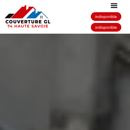
indisponible
indisponible