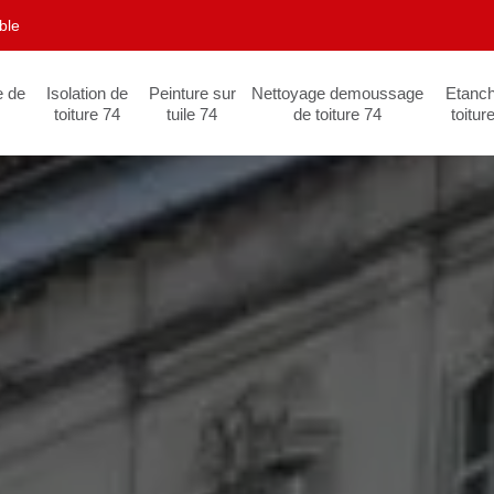
ble
e de
Isolation de
Peinture sur
Nettoyage demoussage
Etanch
toiture 74
tuile 74
de toiture 74
toitur