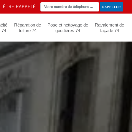
ÊTRE RAPPELÉ
éité
Réparation de
Pose et nettoyage de
Ravalement de
e 74
toiture 74
gouttières 74
façade 74