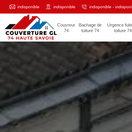
indisponible
indisponible
indisponible
-
indisponi
Couvreur
Bachage de
Urgence fuit
74
toiture 74
toiture 74