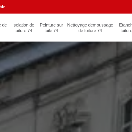
ble
e de
Isolation de
Peinture sur
Nettoyage demoussage
Etanch
toiture 74
tuile 74
de toiture 74
toitur