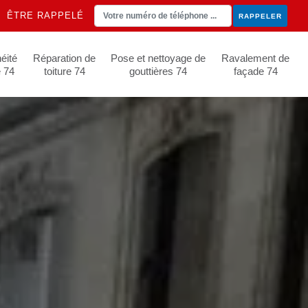
ÊTRE RAPPELÉ
éité
Réparation de
Pose et nettoyage de
Ravalement de
e 74
toiture 74
gouttières 74
façade 74