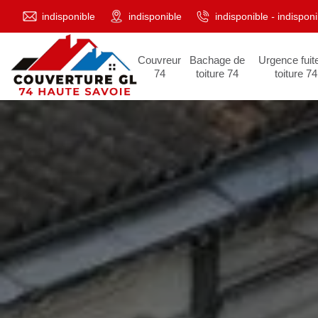
indisponible
indisponible
indisponible
-
indisponi
Couvreur
Bachage de
Urgence fuit
74
toiture 74
toiture 74