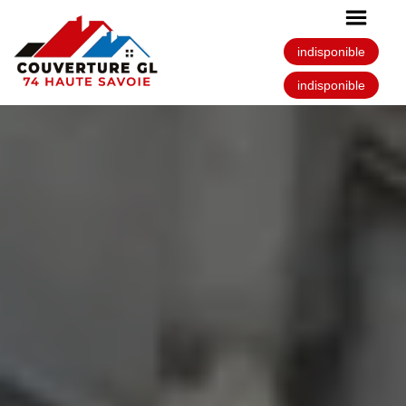
indisponible
indisponible