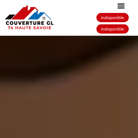
indisponible
indisponible