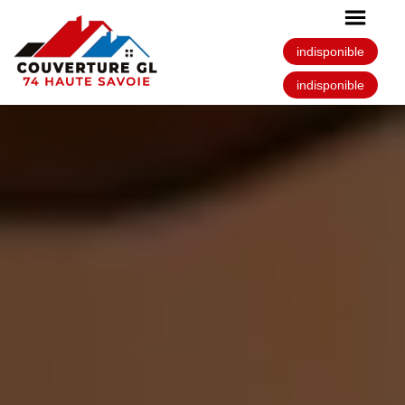
indisponible
indisponible