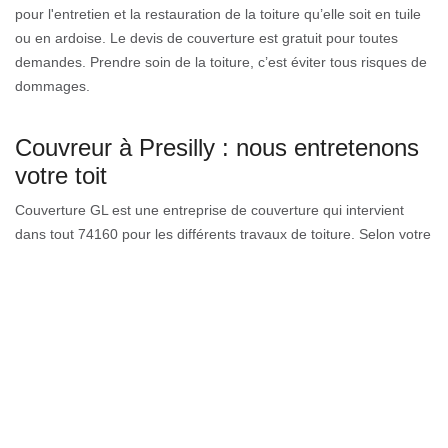
pour l'entretien et la restauration de la toiture qu’elle soit en tuile
ou en ardoise. Le devis de couverture est gratuit pour toutes
demandes. Prendre soin de la toiture, c’est éviter tous risques de
dommages.
Couvreur à Presilly : nous entretenons
votre toit
Couverture GL est une entreprise de couverture qui intervient
dans tout 74160 pour les différents travaux de toiture. Selon votre
besoin, notre équipe offre des services adéquats et des résultats
selon vos attentes. En tant que professionnels, nous disposons
différentes gammes de service pour la réfection de toiture, la
réparation de toiture ou tous autres travaux. Pour récupérer le
devis de toit gratuit, faites parvenir votre demande en remplissant
le formulaire sur notre site. Pour tous conseils, contactez notre
entreprise la plus proche de vous.