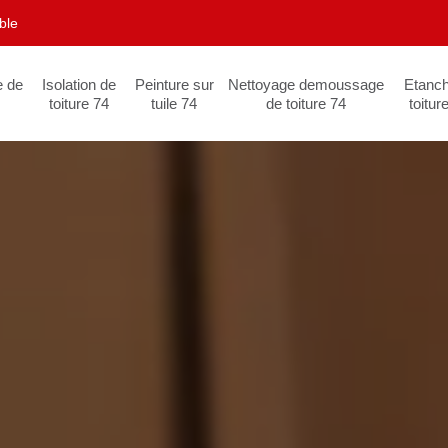
ble
e de
Isolation de
Peinture sur
Nettoyage demoussage
Etanch
toiture 74
tuile 74
de toiture 74
toitur