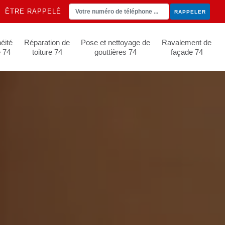
ÊTRE RAPPELÉ
éité
Réparation de
Pose et nettoyage de
Ravalement de
e 74
toiture 74
gouttières 74
façade 74