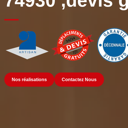
74930 ,devis g
Nos réalisations
Contactez Nous