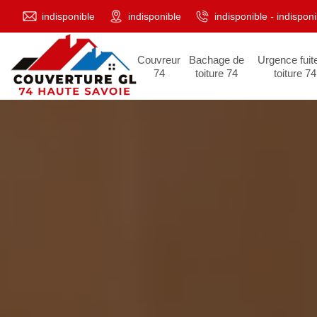
indisponible
indisponible
indisponible
-
indisponi
Couvreur
Bachage de
Urgence fuit
74
toiture 74
toiture 74