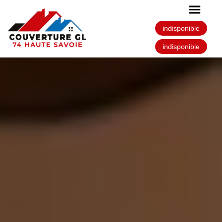
indisponible
indisponible