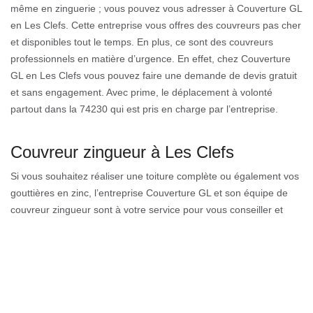
même en zinguerie ; vous pouvez vous adresser à Couverture GL
en Les Clefs. Cette entreprise vous offres des couvreurs pas cher
et disponibles tout le temps. En plus, ce sont des couvreurs
professionnels en matière d’urgence. En effet, chez Couverture
GL en Les Clefs vous pouvez faire une demande de devis gratuit
et sans engagement. Avec prime, le déplacement à volonté
partout dans la 74230 qui est pris en charge par l’entreprise.
Couvreur zingueur à Les Clefs
Si vous souhaitez réaliser une toiture complète ou également vos
gouttières en zinc, l’entreprise Couverture GL et son équipe de
couvreur zingueur sont à votre service pour vous conseiller et
réaliser tous vos travaux de toiture. En effet, le zinc protège la
toiture des conditions atmosphériques et pourra imperméabiliser
votre toit. Adapté sur tout type de construction, il ne vous reste
plus qu’à choisir le style et le design qui vous convient le mieux.
N’hésitez pas à faire référence à notre entreprise de couverture
74230 pour vos besoins en travaux de zinguerie.