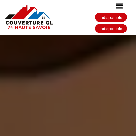
indisponible
indisponible