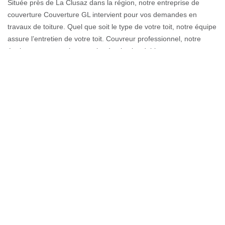
Située près de La Clusaz dans la région, notre entreprise de
couverture Couverture GL intervient pour vos demandes en
travaux de toiture. Quel que soit le type de votre toit, notre équipe
assure l’entretien de votre toit. Couvreur professionnel, notre
équipe assure une intervention à prix abordable en tenant compte
des budgets. Notre société possède toute l'expertise nécessaire
pour l'entretien et la restauration de la toiture qu’elle soit en tuile
ou en ardoise. Le devis de couverture est gratuit pour toutes
demandes. Prendre soin de la toiture, c’est éviter tous risques de
dommages.
Couvreur zingueur à La Clusaz
Si vous souhaitez réaliser une toiture complète ou également vos