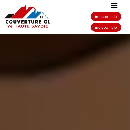
indisponible
indisponible