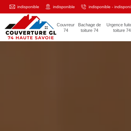
indisponible
indisponible
indisponible
-
indisponi
Couvreur
Bachage de
Urgence fuit
74
toiture 74
toiture 74