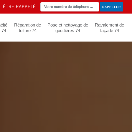
ÊTRE RAPPELÉ
éité
Réparation de
Pose et nettoyage de
Ravalement de
e 74
toiture 74
gouttières 74
façade 74