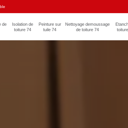
ble
e de
Isolation de
Peinture sur
Nettoyage demoussage
Etanch
toiture 74
tuile 74
de toiture 74
toitur