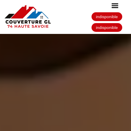
indisponible
indisponible