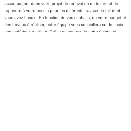
accompagner dans votre projet de rénovation de toiture et de
répondre à votre besoin pour les différents travaux de toit dont
vous avez besoin. En fonction de vos souhaits, de votre budget et
des travaux à réaliser, notre équipe vous conseillera sur le choix
des matériaux à utiliser. Grâce au sérieux de notre équipe et
notre savoir-faire, nous sommes convaincus de pouvoir vous offrir
des services adéquats à vos besoins. N’hésitez pas à nous faire
parvenir votre demande pour un devis gratuit.
Faire appel à un artisan couvreur à
Boege
Afin de pouvoir profiter d’une toiture stable et bien conforme à