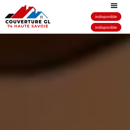
indisponible
indisponible